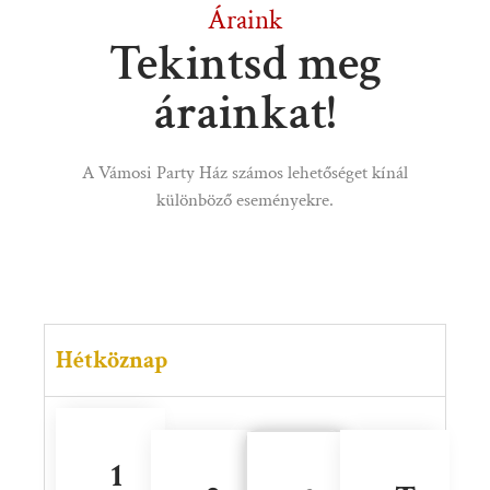
Áraink
Tekintsd meg
árainkat!
A Vámosi Party Ház számos lehetőséget kínál
különböző eseményekre.
Hétköznap
1