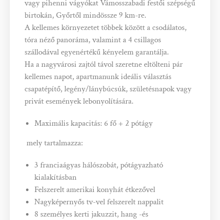
vagy pihenni vágyókat Vámosszabadi festői szépségű
birtokán, Győrtől mindössze 9 km-re.
A kellemes környezetet többek között a csodálatos,
tóra néző panoráma, valamint a 4 csillagos
szállodával egyenértékű kényelem garantálja.
Ha a nagyvárosi zajtól távol szeretne eltölteni pár
kellemes napot,
apartmanunk ideális választás
csapatépítő, legény/lánybúcsúk, születésnapok
vagy
privát események lebonyolítására.
Maximális kapacitás: 6 fő + 2 pótágy
mely tartalmazza:
3 franciaágyas hálószobát, pótágyazható
kialakításban
Felszerelt amerikai konyhát étkezővel
Nagyképernyős tv-vel felszerelt nappalit
8 személyes kerti jakuzzit, hang -és