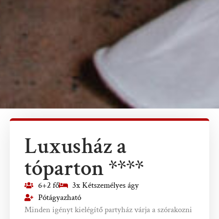
Luxusház a
tóparton ****
6+2 fő
3x Kétszemélyes ágy
Pótágyazható
Minden igényt kielégítő partyház várja a szórakozni