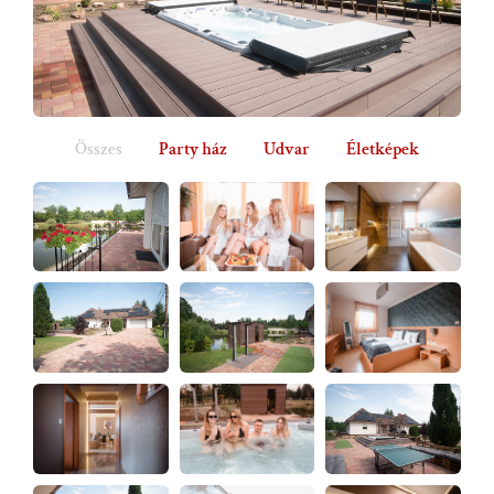
Összes
Party ház
Udvar
Életképek